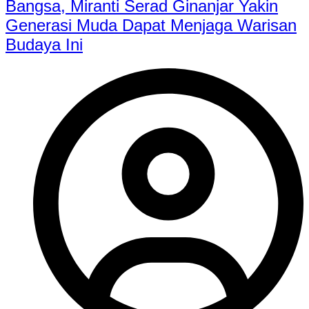
Bangsa, Miranti Serad Ginanjar Yakin
Generasi Muda Dapat Menjaga Warisan
Budaya Ini