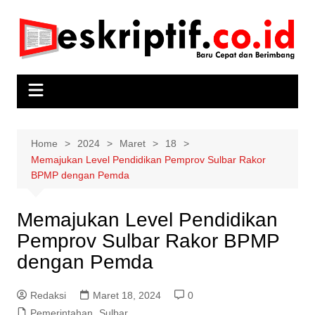
Skip
to
content
Home
2024
Maret
18
Memajukan Level Pendidikan Pemprov Sulbar Rakor
BPMP dengan Pemda
Memajukan Level Pendidikan
Pemprov Sulbar Rakor BPMP
dengan Pemda
Redaksi
Maret 18, 2024
0
Pemerintahan
,
Sulbar