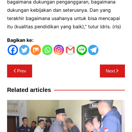
bagaimana dukungan penganggaran, bagaimana
dukungan kebijakan dan seterusnya. Dan yang
terakhir bagaimana usahanya untuk bisa mencapai
itu (kualitas pendidikan yang baik),” tutur Idris. (rls)
Bagikan ke:
Navigasi
Prev
Next
pos
Related articles