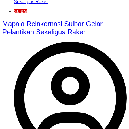
Sulbar
Mapala Reinkernasi Sulbar Gelar
Pelantikan Sekaligus Raker