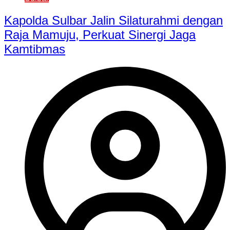
Kapolda Sulbar Jalin Silaturahmi dengan
Raja Mamuju, Perkuat Sinergi Jaga
Kamtibmas