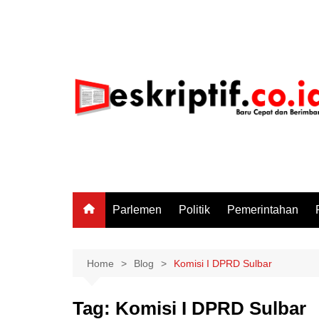
Skip
to
content
Parlemen
Politik
Pemerintahan
Home
Blog
Komisi I DPRD Sulbar
Tag:
Komisi I DPRD Sulbar