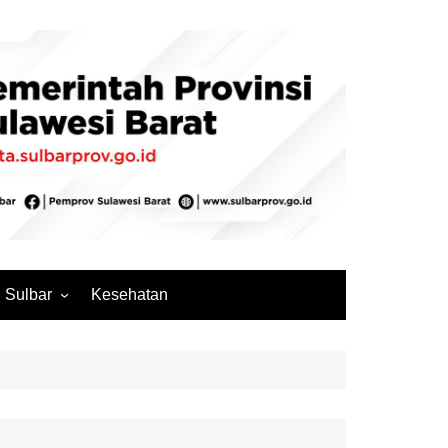
Sulbar
Kesehatan
Mamuju
Mamuju Tengah
Pasangkayu
Majene