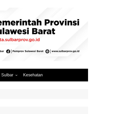
Sulbar
Kesehatan
Mamuju
Mamuju Tengah
Pasangkayu
Majene