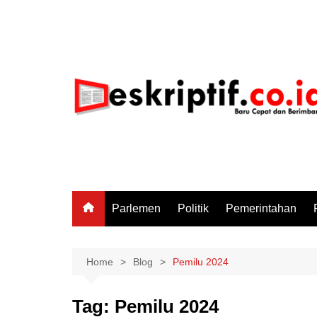
Skip
to
content
Parlemen
Politik
Pemerintahan
Home
Blog
Pemilu 2024
Tag:
Pemilu 2024