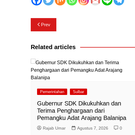
Navigasi
Prev
pos
Related articles
Pemerintahan
Sulbar
Gubernur SDK Dikukuhkan dan
Terima Penghargaan dari
Pemangku Adat Arajang Balanipa
Rajab Umar
Agustus 7, 2026
0