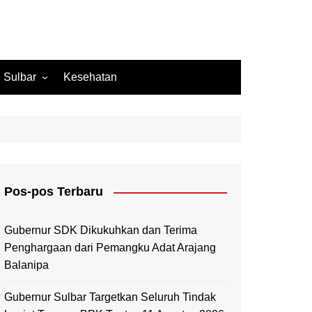
Sulbar
Kesehatan
Mamuju
Mamuju Tengah
Pasangkayu
Majene
Pos-pos Terbaru
Mamasa
Polewali Mandar
Gubernur SDK Dikukuhkan dan Terima
Penghargaan dari Pemangku Adat Arajang
Balanipa
Gubernur Sulbar Targetkan Seluruh Tindak