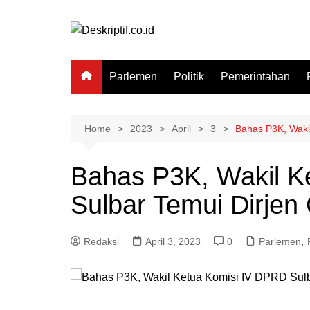
Skip
to
content
Parlemen
Politik
Pemerintahan
Home
2023
April
3
Bahas P3K, Waki
Bahas P3K, Wakil K
Sulbar Temui Dirjen
Redaksi
April 3, 2023
0
Parlemen
,