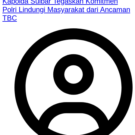
Kapolda Sulbar Tegaskan Komitmen
Polri Lindungi Masyarakat dari Ancaman
TBC