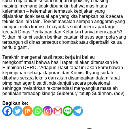
sudah dijalankan sesuai dengan tupoksinya masing –
masing, memang tidak dipungkiri bahwa masih ada
kelemahan – kelemahan termasuk kebijakan yang
dijalankan tidak sesuai apa yang kita harapkan baik secara
teknis dan lain lain. Terkait masalah serapan anggaran yang
menjadi mitra komisi II mayoritas sudah mencapai target
kecuali Dinas Perikanan dan Kelautan hanya mencapai 53
% dan ini kami sudah berikan catatan khusus agar pola yang
terbangun di dinas tersebut dirombak atau diperbaiki kalua
perlu diganti.”
Terakhir, mengenai hasil rapat kerja ini beliau
mengkonfirmasi bahwa hasil rapat ini akan diteruskan ke
Pimpinan DPRD. “Adapun Hasil rapat ini akan kami bawah
kepimpinan sebagai laporan dari Komisi II yang sudah
dibahas secara teknis dan akan disampaikan dalam rapat
pimpinan agar bisa ditindaklanjuti secara profesional
sehingga melahirkan rekomendasi menyangkut masalah
penilaian terhadap kinerja Gubernur,” tututp Sudirman. (adv)
Bagikan ke:
Navigasi
pos