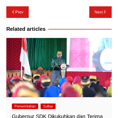
Navigasi
Prev
Next
pos
Related articles
Pemerintahan
Sulbar
Gubernur SDK Dikukuhkan dan Terima