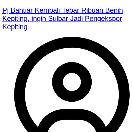
Pj Bahtiar Kembali Tebar Ribuan Benih
Kepiting, ingin Sulbar Jadi Pengekspor
Kepiting