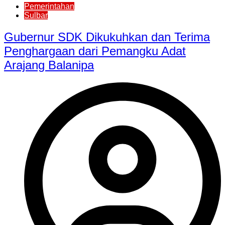
Pemerintahan
Sulbar
Gubernur SDK Dikukuhkan dan Terima
Penghargaan dari Pemangku Adat
Arajang Balanipa