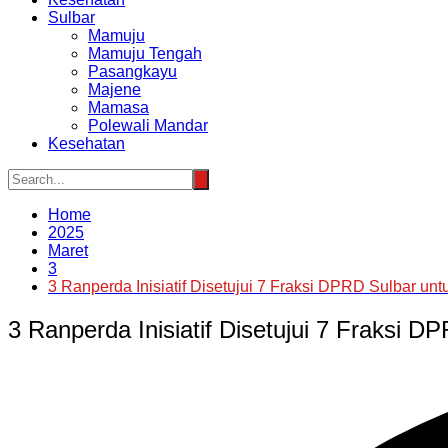
Sulbar
Mamuju
Mamuju Tengah
Pasangkayu
Majene
Mamasa
Polewali Mandar
Kesehatan
Home
2025
Maret
3
3 Ranperda Inisiatif Disetujui 7 Fraksi DPRD Sulbar un
3 Ranperda Inisiatif Disetujui 7 Fraksi 