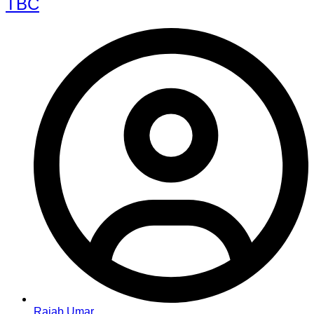
TBC
Rajab Umar