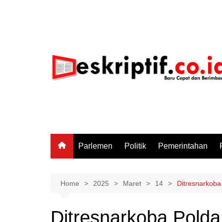
Skip
to
content
Parlemen
Politik
Pemerintahan
Home
2025
Maret
14
Ditresnarkoba
Ditresnarkoba Polda