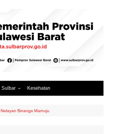
Sulbar
Kesehatan
Mamuju
Mamuju Tengah
g Nelayan Binanga Mamuju
Pasangkayu
Majene