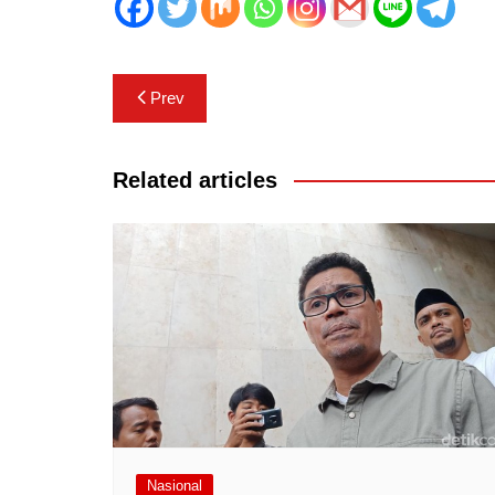
Navigasi
Prev
pos
Related articles
Nasional