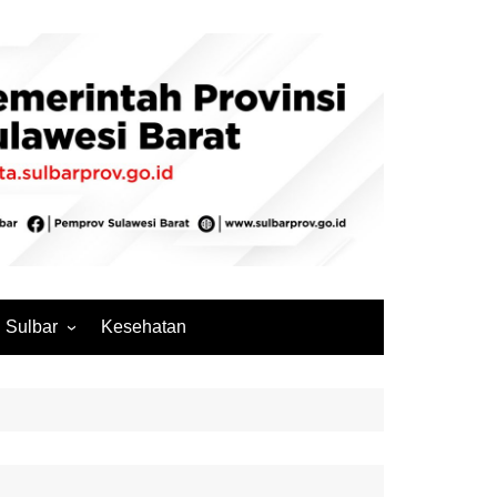
Sulbar
Kesehatan
Mamuju
Mamuju Tengah
Pasangkayu
Majene