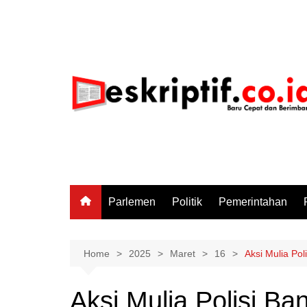
Skip
to
content
Parlemen
Politik
Pemerintahan
Home
2025
Maret
16
Aksi Mulia Po
Aksi Mulia Polisi Ba