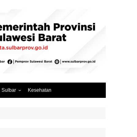
Sulbar
Kesehatan
Mamuju
Mamuju Tengah
Pasangkayu
Majene