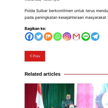
Polda Sulbar berkomitmen untuk terus men
pada peningkatan kesejahteraan masyarakat Su
Bagikan ke:
Navigasi
Prev
pos
Related articles