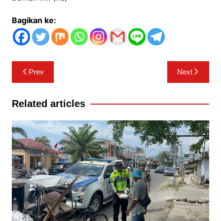
Bagikan ke:
Navigasi
Prev
Next
pos
Related articles