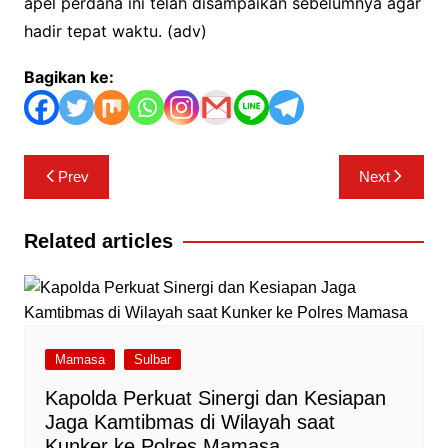
apel perdana ini telah disampaikan sebelumnya agar
hadir tepat waktu. (adv)
Bagikan ke:
Navigasi
Prev
Next
pos
Related articles
Mamasa
Sulbar
Kapolda Perkuat Sinergi dan Kesiapan
Jaga Kamtibmas di Wilayah saat
Kunker ke Polres Mamasa