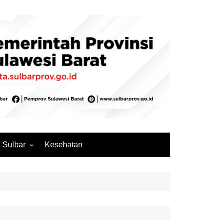
Sulbar
Kesehatan
Mamuju
Mamuju Tengah
Pasangkayu
Majene