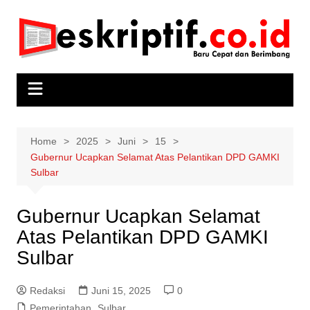
Skip
to
content
Home
2025
Juni
15
Gubernur Ucapkan Selamat Atas Pelantikan DPD GAMKI
Sulbar
Gubernur Ucapkan Selamat
Atas Pelantikan DPD GAMKI
Sulbar
Redaksi
Juni 15, 2025
0
Pemerintahan
,
Sulbar