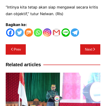
“Intinya kita tetap akan siap mengawal secara kritis
dan objektif,” tutur Nelwan. (Rls)
Bagikan ke:
Navigasi
Prev
Next
pos
Related articles