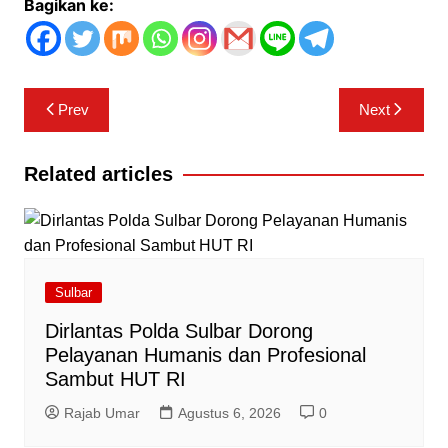
Bagikan ke:
Navigasi
Prev
Next
pos
Related articles
Sulbar
Dirlantas Polda Sulbar Dorong
Pelayanan Humanis dan Profesional
Sambut HUT RI
Rajab Umar
Agustus 6, 2026
0