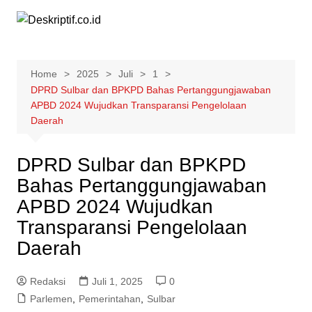
Skip
to
content
Home
2025
Juli
1
DPRD Sulbar dan BPKPD Bahas Pertanggungjawaban
APBD 2024 Wujudkan Transparansi Pengelolaan
Daerah
DPRD Sulbar dan BPKPD
Bahas Pertanggungjawaban
APBD 2024 Wujudkan
Transparansi Pengelolaan
Daerah
Redaksi
Juli 1, 2025
0
Parlemen
,
Pemerintahan
,
Sulbar