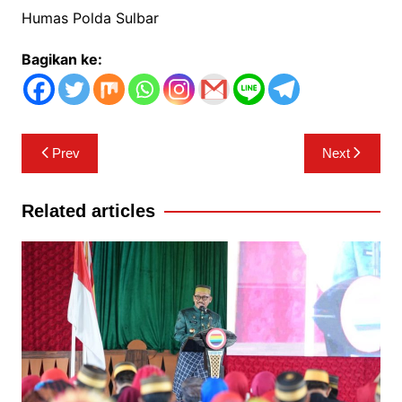
Humas Polda Sulbar
Bagikan ke:
Navigasi
Prev
Next
pos
Related articles