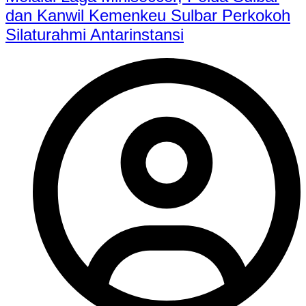
dan Kanwil Kemenkeu Sulbar Perkokoh
Silaturahmi Antarinstansi