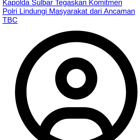
Kapolda Sulbar Tegaskan Komitmen
Polri Lindungi Masyarakat dari Ancaman
TBC