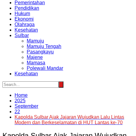
Pemerintahan
Pendidikan
Hukum
Ekonomi
Olahraga
Kesehatan
Sulbar
Mamuju
Mamuju Tengah
Pasangkayu
Majene
Mamasa
Polewali Mandar
Kesehatan
Home
2025
September
22
Kapolda Sulbar Ajak Jajaran Wujudkan Lalu Lintas
Modern dan Berkeselamatan di HUT Lantas ke-70
Kapolda Sulbar Ajak Jajaran Wujudkan