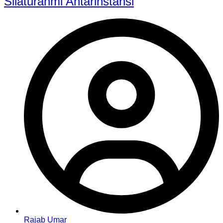
Silaturahmi Antarinstansi
Rajab Umar