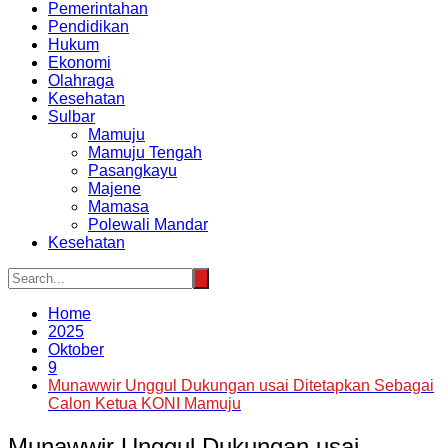
Pemerintahan
Pendidikan
Hukum
Ekonomi
Olahraga
Kesehatan
Sulbar
Mamuju
Mamuju Tengah
Pasangkayu
Majene
Mamasa
Polewali Mandar
Kesehatan
Home
2025
Oktober
9
Munawwir Unggul Dukungan usai Ditetapkan Sebagai
Calon Ketua KONI Mamuju
Munawwir Unggul Dukungan usai