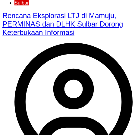
Sulbar
Rencana Eksplorasi LTJ di Mamuju,
PERMINAS dan DLHK Sulbar Dorong
Keterbukaan Informasi