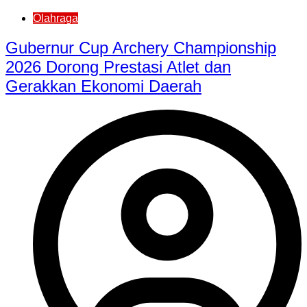
Olahraga
Gubernur Cup Archery Championship
2026 Dorong Prestasi Atlet dan
Gerakkan Ekonomi Daerah