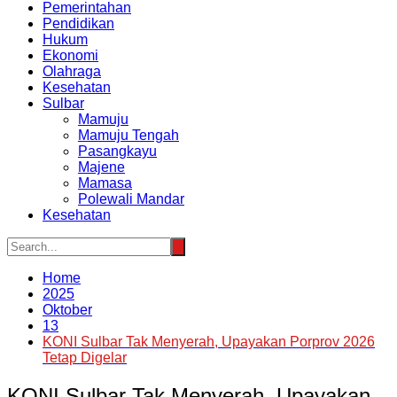
Pemerintahan
Pendidikan
Hukum
Ekonomi
Olahraga
Kesehatan
Sulbar
Mamuju
Mamuju Tengah
Pasangkayu
Majene
Mamasa
Polewali Mandar
Kesehatan
Home
2025
Oktober
13
KONI Sulbar Tak Menyerah, Upayakan Porprov 2026
Tetap Digelar
KONI Sulbar Tak Menyerah, Upayakan