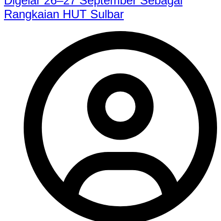
Digelar 26–27 September Sebagai
Rangkaian HUT Sulbar