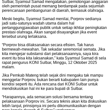
Sulbar, Syamsul Samad mengatakan, pemotongan anggaran
oleh pemerintah pusat memang berdampak pada sejumlah
perencanaan pembangunan di daerah, termasuk olahraga.
Meski begitu, Syamsul Samad menilai, Porprov sedianya
jadi satu-satunya wadah utama dalam hal
pertanggungjawaban publik untuk setiap ikhtiar peningkatan
prestasi olahraga. Akan sangat disayangkan jika event
tersebut urung terlaksana.
“Porprov bisa dilaksanakan secara efisien. Tak harus
bermewah-mewahan. Tak sekadar seremonial semata. Jika
kita mengejar substansi dari pelaksanaannya, saya kira
event itu bisa kita laksanakan,” kata Syamsul Samad di sela
rapat pengurus KONI Sulbar, Minggu, 12 Oktober 2025
malam.
Jika Pemkab Mateng telah sejak dini mengaku tak mampu
menggelar Porprov, bukan berarti kabupaten lain punya
kondisi seperti itu. Ada rencana dari KONI Sulbar untuk
mendiskusikan hal ini ke para bupati di Sulbar.
“Harapannya, ada semacam solusi bersama tentang
pelaksanaan Porprov ini. Secara teknis akan kita diskusikan
lebih lanjut, prinsipnya ini perlu dikomunikasikan dengan