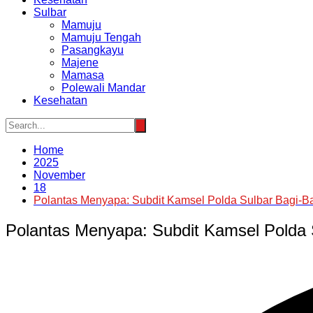
Sulbar
Mamuju
Mamuju Tengah
Pasangkayu
Majene
Mamasa
Polewali Mandar
Kesehatan
Home
2025
November
18
Polantas Menyapa: Subdit Kamsel Polda Sulbar Bagi-Ba
Polantas Menyapa: Subdit Kamsel Polda S