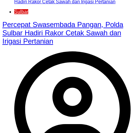
Sulbar
Percepat Swasembada Pangan, Polda
Sulbar Hadiri Rakor Cetak Sawah dan
Irigasi Pertanian