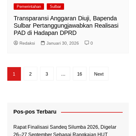
Pemerintahan
Sulbar
Transparansi Anggaran Diuji, Bapenda
Sulbar Pertanggungjawabkan Realisasi
PAD di Hadapan DPRD
Redaksi
Januari 30, 2026
0
Paginasi
1
2
3
…
16
Next
pos
Pos-pos Terbaru
Rapat Finalisasi Sandeq Silumba 2026, Digelar
26–27 September Sebagai Rangkaian HUT