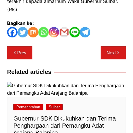
terakhir kepada almarhum Wakil Gubernur Sulbar.
(Rls)
Bagikan ke:
Navigasi
Prev
Next
pos
Related articles
Pemerintahan
Sulbar
Gubernur SDK Dikukuhkan dan Terima
Penghargaan dari Pemangku Adat
Arajang Balanipa