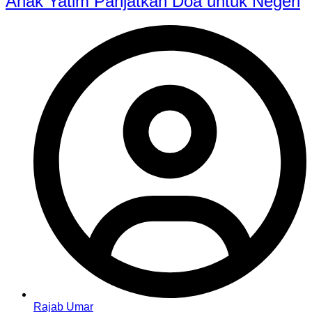
Anak Yatim Panjatkan Doa untuk Negeri
Rajab Umar