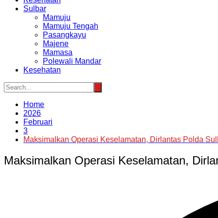
Sulbar
Mamuju
Mamuju Tengah
Pasangkayu
Majene
Mamasa
Polewali Mandar
Kesehatan
Home
2026
Februari
3
Maksimalkan Operasi Keselamatan, Dirlantas Polda Su
Maksimalkan Operasi Keselamatan, Dirla