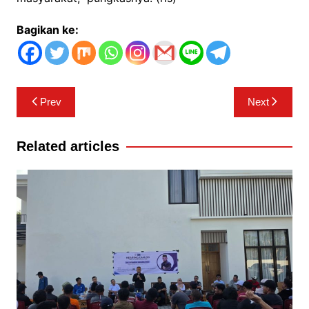
Bagikan ke:
Navigasi
Prev
Next
pos
Related articles