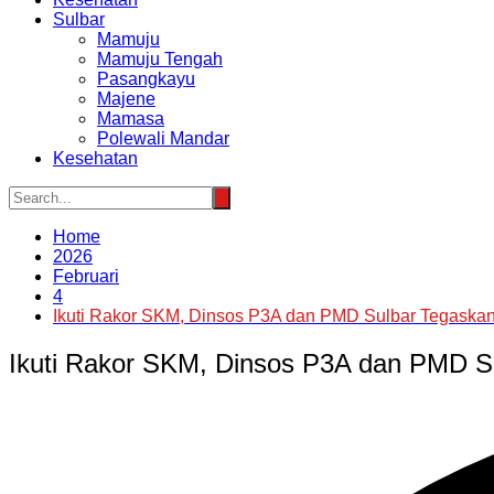
Sulbar
Mamuju
Mamuju Tengah
Pasangkayu
Majene
Mamasa
Polewali Mandar
Kesehatan
Home
2026
Februari
4
Ikuti Rakor SKM, Dinsos P3A dan PMD Sulbar Tegaskan
Ikuti Rakor SKM, Dinsos P3A dan PMD Su