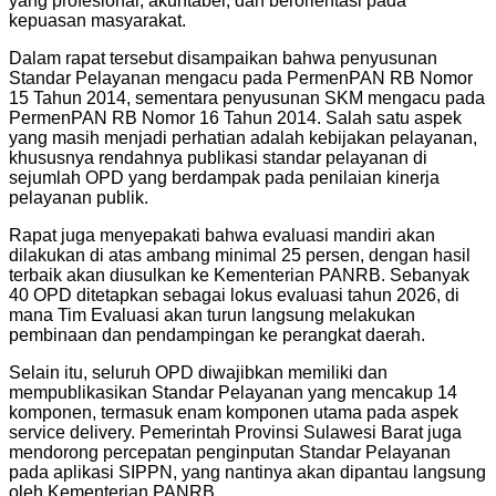
yang profesional, akuntabel, dan berorientasi pada
kepuasan masyarakat.
Dalam rapat tersebut disampaikan bahwa penyusunan
Standar Pelayanan mengacu pada PermenPAN RB Nomor
15 Tahun 2014, sementara penyusunan SKM mengacu pada
PermenPAN RB Nomor 16 Tahun 2014. Salah satu aspek
yang masih menjadi perhatian adalah kebijakan pelayanan,
khususnya rendahnya publikasi standar pelayanan di
sejumlah OPD yang berdampak pada penilaian kinerja
pelayanan publik.
Rapat juga menyepakati bahwa evaluasi mandiri akan
dilakukan di atas ambang minimal 25 persen, dengan hasil
terbaik akan diusulkan ke Kementerian PANRB. Sebanyak
40 OPD ditetapkan sebagai lokus evaluasi tahun 2026, di
mana Tim Evaluasi akan turun langsung melakukan
pembinaan dan pendampingan ke perangkat daerah.
Selain itu, seluruh OPD diwajibkan memiliki dan
mempublikasikan Standar Pelayanan yang mencakup 14
komponen, termasuk enam komponen utama pada aspek
service delivery. Pemerintah Provinsi Sulawesi Barat juga
mendorong percepatan penginputan Standar Pelayanan
pada aplikasi SIPPN, yang nantinya akan dipantau langsung
oleh Kementerian PANRB.