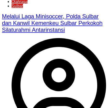
Olahraga
Sulbar
Melalui Laga Minisoccer, Polda Sulbar
dan Kanwil Kemenkeu Sulbar Perkokoh
Silaturahmi Antarinstansi