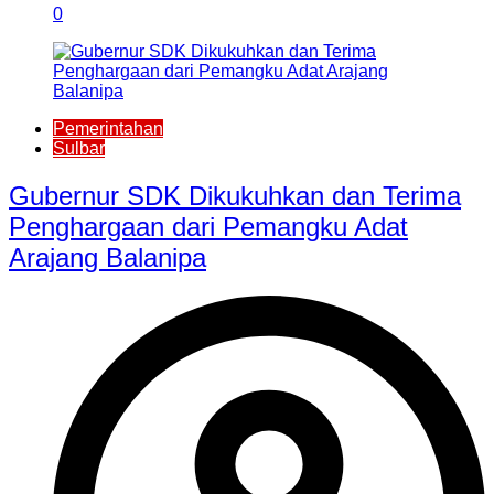
0
Pemerintahan
Sulbar
Gubernur SDK Dikukuhkan dan Terima
Penghargaan dari Pemangku Adat
Arajang Balanipa