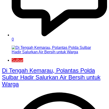
0
Sulbar
Di Tengah Kemarau, Polantas Polda
Sulbar Hadir Salurkan Air Bersih untuk
Warga