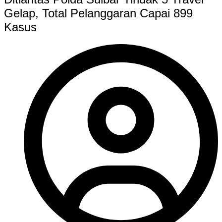
Gelap, Total Pelanggaran Capai 899
Kasus