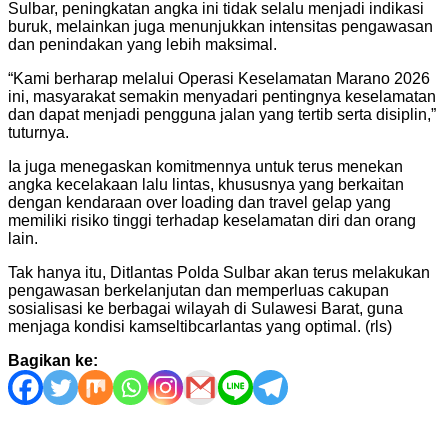
Sulbar, peningkatan angka ini tidak selalu menjadi indikasi
buruk, melainkan juga menunjukkan intensitas pengawasan
dan penindakan yang lebih maksimal.
“Kami berharap melalui Operasi Keselamatan Marano 2026
ini, masyarakat semakin menyadari pentingnya keselamatan
dan dapat menjadi pengguna jalan yang tertib serta disiplin,”
tuturnya.
Ia juga menegaskan komitmennya untuk terus menekan
angka kecelakaan lalu lintas, khususnya yang berkaitan
dengan kendaraan over loading dan travel gelap yang
memiliki risiko tinggi terhadap keselamatan diri dan orang
lain.
Tak hanya itu, Ditlantas Polda Sulbar akan terus melakukan
pengawasan berkelanjutan dan memperluas cakupan
sosialisasi ke berbagai wilayah di Sulawesi Barat, guna
menjaga kondisi kamseltibcarlantas yang optimal. (rls)
Bagikan ke:
Navigasi
pos