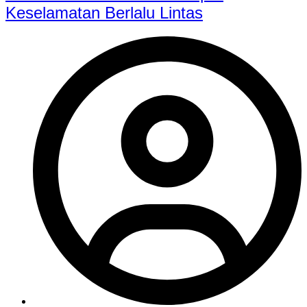
Keselamatan Berlalu Lintas