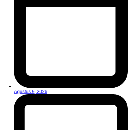
Agustus 9, 2026