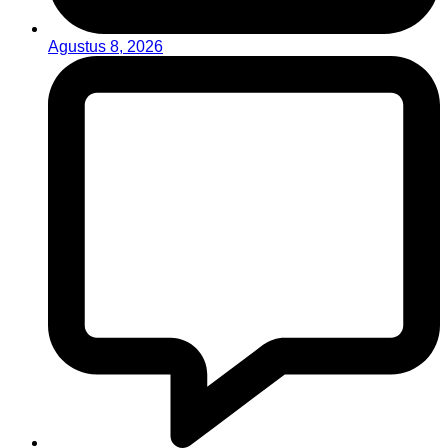
Agustus 8, 2026