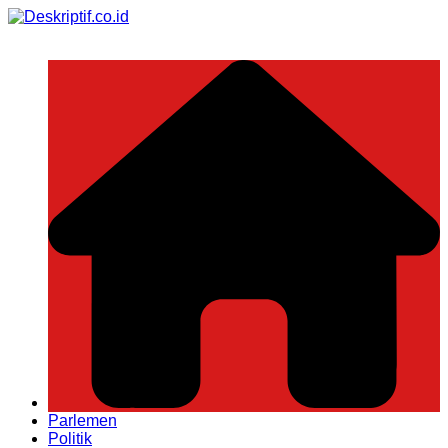
Skip
to
content
Parlemen
Politik