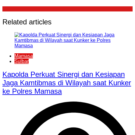
Related articles
Mamasa
Sulbar
Kapolda Perkuat Sinergi dan Kesiapan
Jaga Kamtibmas di Wilayah saat Kunker
ke Polres Mamasa