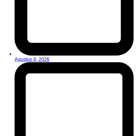
Agustus 8, 2026