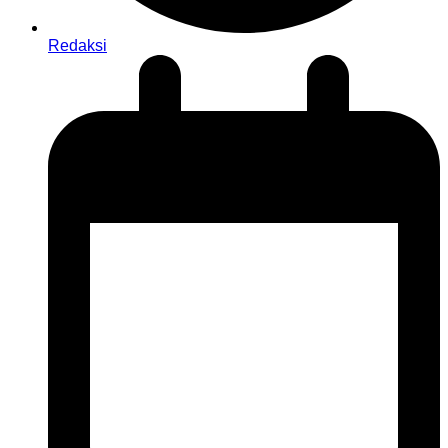
Redaksi