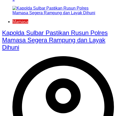
Mamasa
Kapolda Sulbar Pastikan Rusun Polres
Mamasa Segera Rampung dan Layak
Dihuni