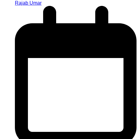
Rajab Umar