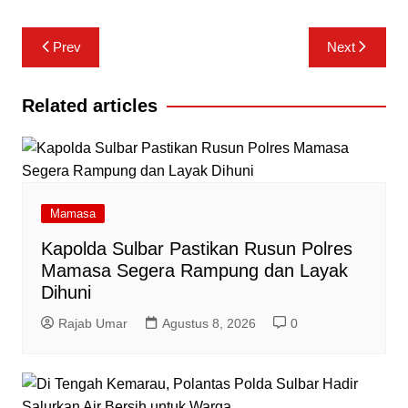
Navigasi
Prev
Next
pos
Related articles
Mamasa
Kapolda Sulbar Pastikan Rusun Polres
Mamasa Segera Rampung dan Layak
Dihuni
Rajab Umar
Agustus 8, 2026
0