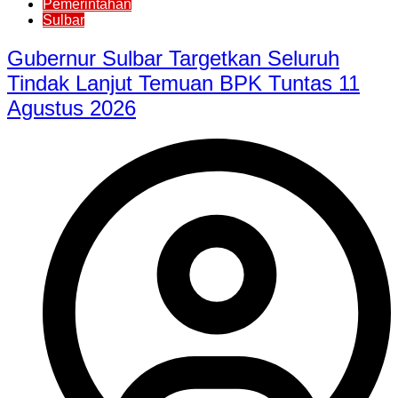
Pemerintahan
Sulbar
Gubernur Sulbar Targetkan Seluruh
Tindak Lanjut Temuan BPK Tuntas 11
Agustus 2026