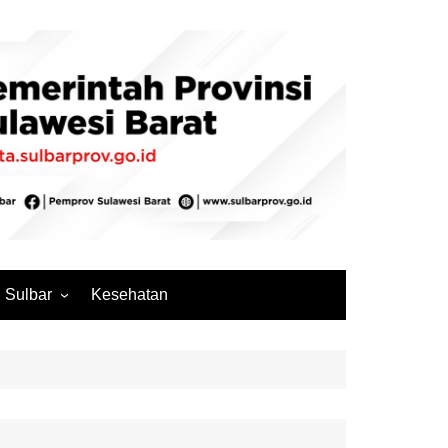
Sulbar
Kesehatan
Mamuju
Mamuju Tengah
Pasangkayu
Majene