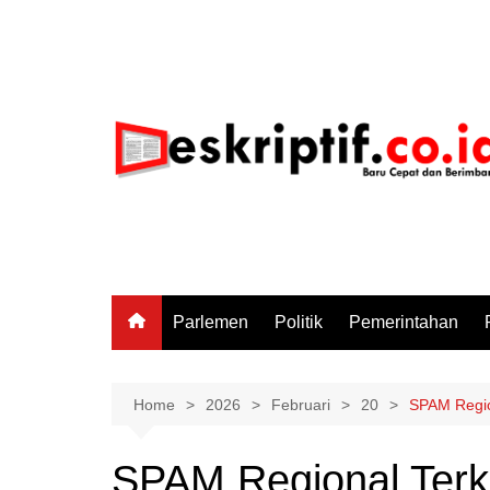
Skip
to
content
Parlemen
Politik
Pemerintahan
Home
2026
Februari
20
SPAM Regio
SPAM Regional Ter