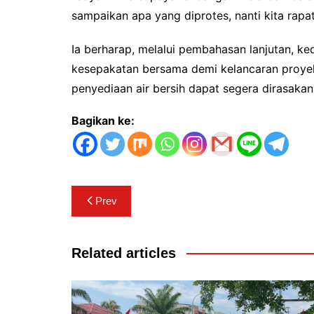
sampaikan apa yang diprotes, nanti kita rapat
Ia berharap, melalui pembahasan lanjutan, 
kesepakatan bersama demi kelancaran proyek
penyediaan air bersih dapat segera dirasaka
Bagikan ke:
Navigasi
Prev
pos
Related articles