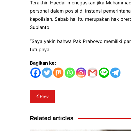
Terakhir, Haedar menegaskan jika Muhammad
personal dalam posisi di instansi pemerintah
kepolisian. Sebab hal itu merupakan hak pre
Subianto.
“Saya yakin bahwa Pak Prabowo memiliki pand
tutupnya.
Bagikan ke:
Navigasi
Prev
pos
Related articles