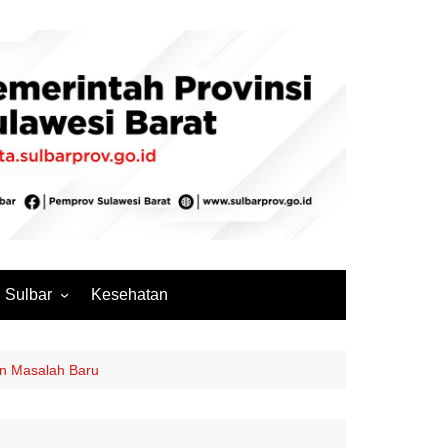
Sulbar
Kesehatan
Mamuju
Mamuju Tengah
an Masalah Baru
Pasangkayu
Majene