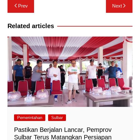
Navigasi
Prev
Next
pos
Related articles
Pemerintahan
Sulbar
Pastikan Berjalan Lancar, Pemprov
Sulbar Terus Matangkan Persiapan