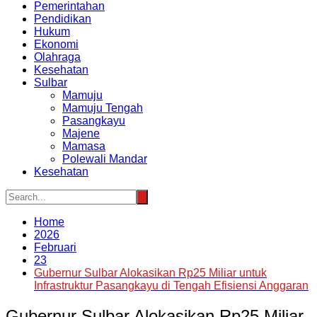
Pemerintahan
Pendidikan
Hukum
Ekonomi
Olahraga
Kesehatan
Sulbar
Mamuju
Mamuju Tengah
Pasangkayu
Majene
Mamasa
Polewali Mandar
Kesehatan
Home
2026
Februari
23
Gubernur Sulbar Alokasikan Rp25 Miliar untuk
Infrastruktur Pasangkayu di Tengah Efisiensi Anggaran
Gubernur Sulbar Alokasikan Rp25 Miliar