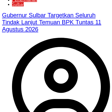
Sulbar
Gubernur Sulbar Targetkan Seluruh
Tindak Lanjut Temuan BPK Tuntas 11
Agustus 2026