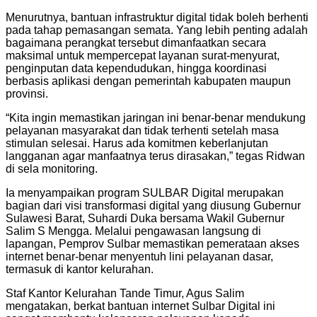
Menurutnya, bantuan infrastruktur digital tidak boleh berhenti
pada tahap pemasangan semata. Yang lebih penting adalah
bagaimana perangkat tersebut dimanfaatkan secara
maksimal untuk mempercepat layanan surat-menyurat,
penginputan data kependudukan, hingga koordinasi
berbasis aplikasi dengan pemerintah kabupaten maupun
provinsi.
“Kita ingin memastikan jaringan ini benar-benar mendukung
pelayanan masyarakat dan tidak terhenti setelah masa
stimulan selesai. Harus ada komitmen keberlanjutan
langganan agar manfaatnya terus dirasakan,” tegas Ridwan
di sela monitoring.
Ia menyampaikan program SULBAR Digital merupakan
bagian dari visi transformasi digital yang diusung Gubernur
Sulawesi Barat, Suhardi Duka bersama Wakil Gubernur
Salim S Mengga. Melalui pengawasan langsung di
lapangan, Pemprov Sulbar memastikan pemerataan akses
internet benar-benar menyentuh lini pelayanan dasar,
termasuk di kantor kelurahan.
Staf Kantor Kelurahan Tande Timur, Agus Salim
mengatakan, berkat bantuan internet Sulbar Digital ini