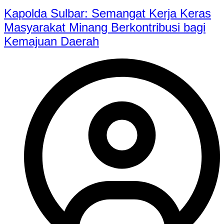
Kapolda Sulbar: Semangat Kerja Keras
Masyarakat Minang Berkontribusi bagi
Kemajuan Daerah