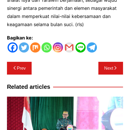
shalat Isya dan Tarawih berjamaah, sebagai wujud
sinergi antara pemerintah dan elemen masyarakat
dalam memperkuat nilai-nilai kebersamaan dan
keagamaan selama bulan suci. (rls)
Bagikan ke:
Navigasi
Prev
Next
pos
Related articles