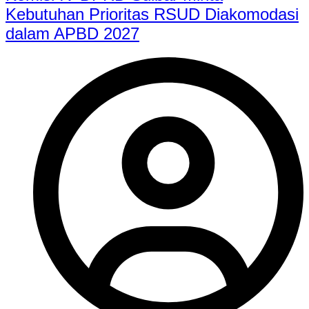
Kebutuhan Prioritas RSUD Diakomodasi
dalam APBD 2027