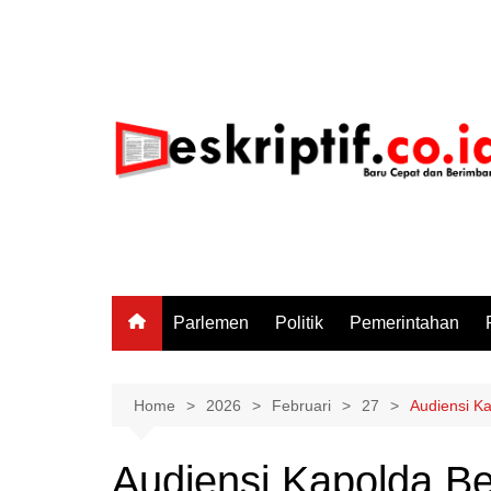
Skip
to
content
Parlemen
Politik
Pemerintahan
Home
2026
Februari
27
Audiensi Ka
Audiensi Kapolda B