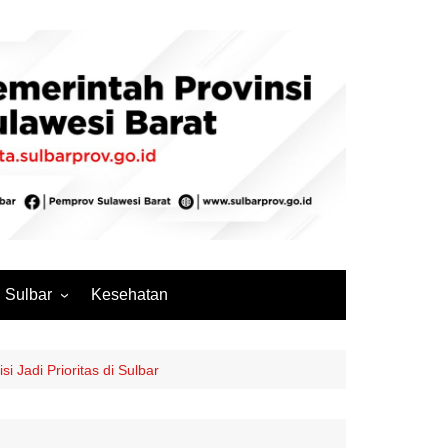
Sulbar
Kesehatan
Mamuju
Mamuju Tengah
 Jadi Prioritas di Sulbar
Pasangkayu
Majene