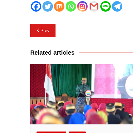
Navigasi
Prev
pos
Related articles