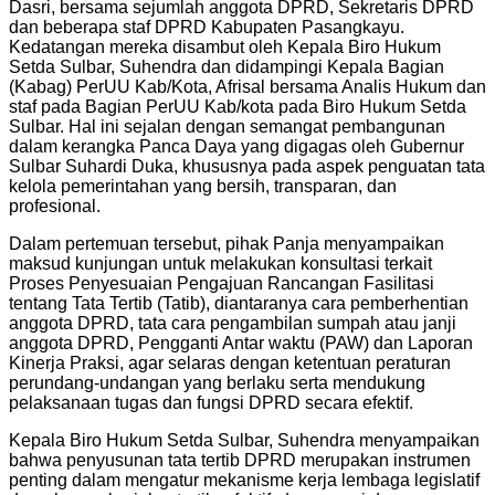
Dasri, bersama sejumlah anggota DPRD, Sekretaris DPRD
dan beberapa staf DPRD Kabupaten Pasangkayu.
Kedatangan mereka disambut oleh Kepala Biro Hukum
Setda Sulbar, Suhendra dan didampingi Kepala Bagian
(Kabag) PerUU Kab/Kota, Afrisal bersama Analis Hukum dan
staf pada Bagian PerUU Kab/kota pada Biro Hukum Setda
Sulbar. Hal ini sejalan dengan semangat pembangunan
dalam kerangka Panca Daya yang digagas oleh Gubernur
Sulbar Suhardi Duka, khususnya pada aspek penguatan tata
kelola pemerintahan yang bersih, transparan, dan
profesional.
Dalam pertemuan tersebut, pihak Panja menyampaikan
maksud kunjungan untuk melakukan konsultasi terkait
Proses Penyesuaian Pengajuan Rancangan Fasilitasi
tentang Tata Tertib (Tatib), diantaranya cara pemberhentian
anggota DPRD, tata cara pengambilan sumpah atau janji
anggota DPRD, Pengganti Antar waktu (PAW) dan Laporan
Kinerja Praksi, agar selaras dengan ketentuan peraturan
perundang-undangan yang berlaku serta mendukung
pelaksanaan tugas dan fungsi DPRD secara efektif.
Kepala Biro Hukum Setda Sulbar, Suhendra menyampaikan
bahwa penyusunan tata tertib DPRD merupakan instrumen
penting dalam mengatur mekanisme kerja lembaga legislatif