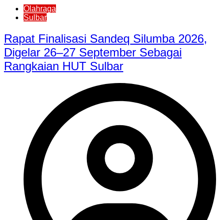
Olahraga
Sulbar
Rapat Finalisasi Sandeq Silumba 2026,
Digelar 26–27 September Sebagai
Rangkaian HUT Sulbar