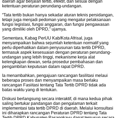
daerah agar berjalan tertib, efektif, dan sesuai dengan
ketentuan peraturan perundang-undangan.
“Tata tertib bukan hanya sekadar aturan teknis persidangan,
tetapi juga menjadi pedoman yang mengatur pelaksanaan
fungsi legislasi, fungsi anggaran, dan fungsi pengawasan
yang dimiliki oleh DPRD,” ujarnya.
Sementara, Kabag PerUU Kab/Kota Afrisal, juga
menyampaikan bahwa sejumlah ketentuan normatif yang
perlu diperhatikan dalam penyusunan tata tertib DPRD,
termasuk aspek kesesuaian dengan peraturan perundang-
undangan yang lebih tinggi, mekanisme kerja alat
kelengkapan dewan, serta prosedur pembahasan dan
pengambilan keputusan dalam rapat DPRD.
Ia menambahkan, pengajuan rancangan fasilitasi melaui
beberapa proses dan menyampaikan masa berlaku
rancangan Fasiitasi tentang Tata Tertib DPRD tidak ada
batas waktu yang di tentukan.
Diskusi berlangsung secara interaktif, di mana kedua pihak
saling bertukar pandangan dan pengalaman terkait
implementasi tata tertib DPRD di daerah. Melalui konsultasi
ini diharapkan rancangan Peraturan DPRD tentang Tata
Tertib DPRD Kabupaten Pasangkayu dapat tersusun secara