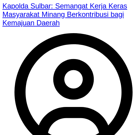
Kapolda Sulbar: Semangat Kerja Keras
Masyarakat Minang Berkontribusi bagi
Kemajuan Daerah