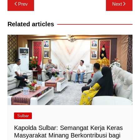
Navigasi
Prev
Next
pos
Related articles
Sulbar
Kapolda Sulbar: Semangat Kerja Keras
Masyarakat Minang Berkontribusi bagi