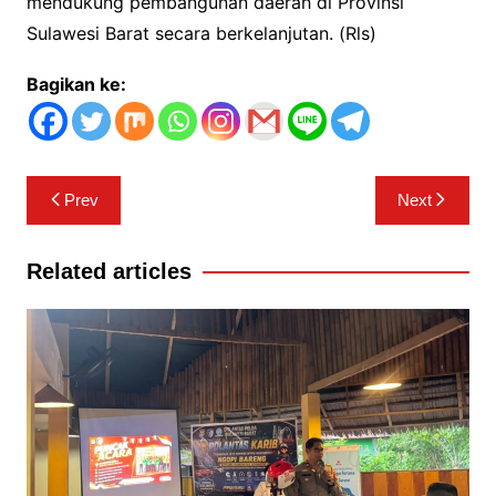
mendukung pembangunan daerah di Provinsi
Sulawesi Barat secara berkelanjutan. (Rls)
Bagikan ke:
Navigasi
Prev
Next
pos
Related articles