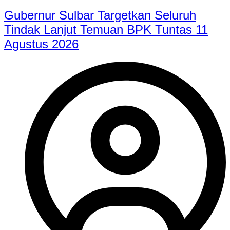
Gubernur Sulbar Targetkan Seluruh
Tindak Lanjut Temuan BPK Tuntas 11
Agustus 2026