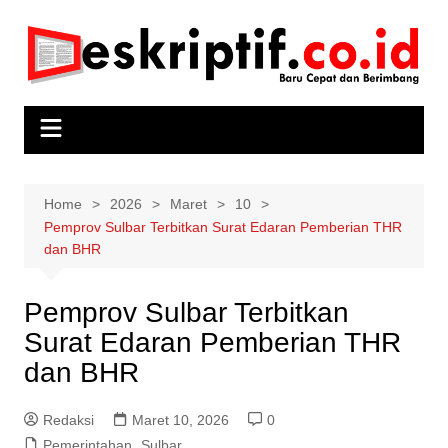
Skip
to
content
Home
2026
Maret
10
Pemprov Sulbar Terbitkan Surat Edaran Pemberian THR
dan BHR
Pemprov Sulbar Terbitkan
Surat Edaran Pemberian THR
dan BHR
Redaksi
Maret 10, 2026
0
Pemerintahan
,
Sulbar