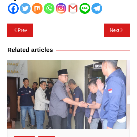
Navigasi
Prev
Next
pos
Related articles